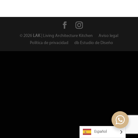
©
2026
LAK
| Living Architecture Kitchen
Aviso legal
Política de privacidad
db Estudio de Diseño
Español