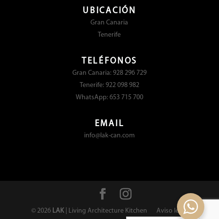
UBICACIÓN
Gran Canaria
Tenerife
TELÉFONOS
Gran Canaria: 928 296 729
Tenerife: 922 098 982
WhatsApp: 653 715 700
EMAIL
info@lak-can.com
©
2026
LAK
| Living Architecture Kitchen
Aviso legal