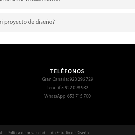
 proyecto de diseño?
TELÉFONOS
Gran Canaria: 928 296 729
Tenerife: 922 098 982
WhatsApp: 653 715 700
al
Política de privacidad
db Estudio de Diseño