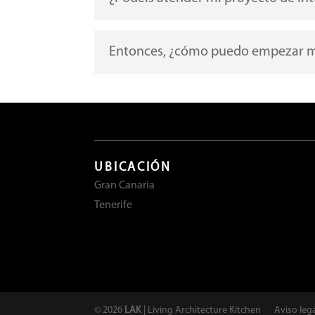
Entonces, ¿cómo puedo empezar mi
UBICACIÓN
Gran Canaria
Tenerife
©
2026
LAK
| Living Architecture Kitchen
Aviso leg