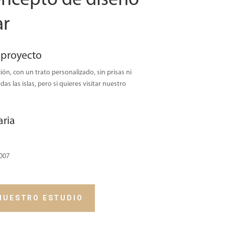
ncepto de diseño
ar
 proyecto
ón, con un trato personalizado, sin prisas ni
s las islas, pero si quieres visitar nuestro
ria
5007
 NUESTRO ESTUDIO