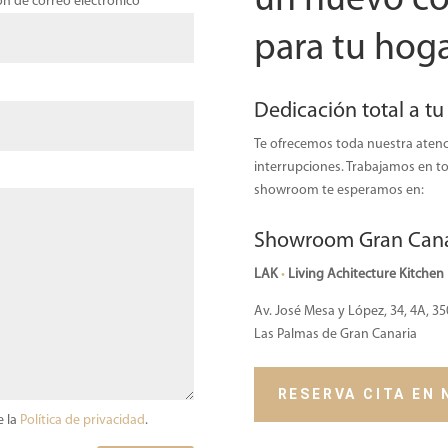
un nuevo co
ón de correo electrónico
para tu hog
Dedicación total a tu
Te ofrecemos toda nuestra atenci
interrupciones. Trabajamos en toda
showroom te esperamos en:
Showroom Gran Cana
LAK
•
Living Achitecture Kitchen
Av. José Mesa y López, 34, 4A, 3
Las Palmas de Gran Canaria
RESERVA CITA EN
e la
Política de privacidad
.