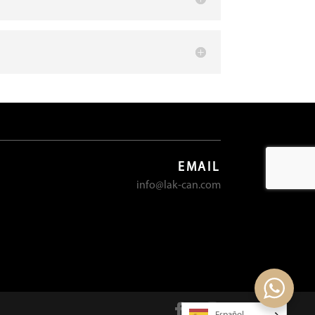
EMAIL
info@lak-can.com