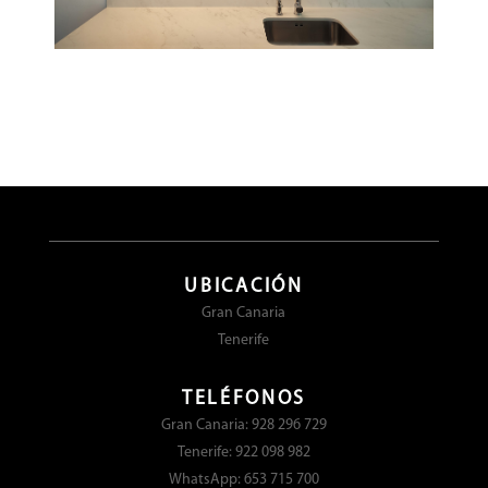
UBICACIÓN
Gran Canaria
Tenerife
TELÉFONOS
Gran Canaria: 928 296 729
Tenerife: 922 098 982
WhatsApp: 653 715 700