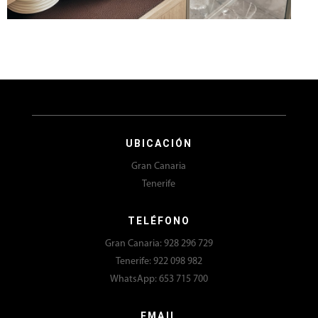
UBICACIÓN
Gran Canaria
Tenerife
TELÉFONO
Gran Canaria: 928 296 729
Tenerife: 922 098 982
WhatsApp: 653 715 700
EMAIL